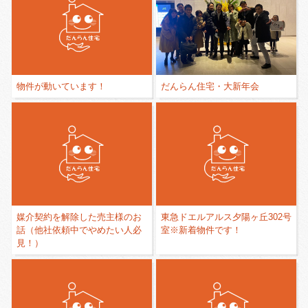
物件が動いています！
だんらん住宅・大新年会
媒介契約を解除した売主様のお
東急ドエルアルス夕陽ヶ丘302号
話（他社依頼中でやめたい人必
室※新着物件です！
見！）