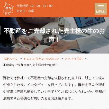
営業時間
10：00～18：00
定休日：水曜
MENU
不動産をご売却された売主様の生のお
声！
TOPページ
だんらん住宅よりお知らせ
ともぞう日記
不動産をご売却された売主様の生のお声！
弊社では弊社にて不動産の売却を依頼された売主様に対してご売却
が成立した後にインタビュ－を行っております。弊社を選んだ理由
や実際に売却活動をしていく中でどうお感じになられたか、売却が
成功できた秘訣など思いのままお話頂きます。