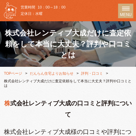
営業時間
10：00～18：00
定休日：水曜
MENU
株式会社レンティブ大成だけに査定依
頼をして本当に大丈夫？評判や口コミ
とは
TOPページ
だんらん住宅よりお知らせ
評判・口コミ
株式会社レンティブ大成だけに査定依頼をして本当に大丈夫？評判や口コミと
は
株式会社レンティブ大成の口コミと評判につい
て
株式会社レンティブ大成様の口コミや評判につ