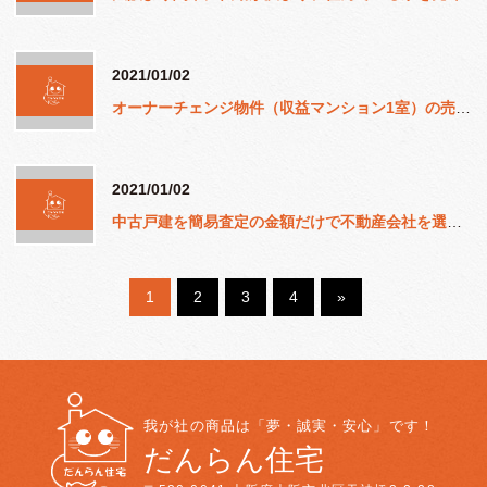
2021/01/02
オーナーチェンジ物件（収益マンション1室）の売却事例
2021/01/02
中古戸建を簡易査定の金額だけで不動産会社を選ぶはNG！
1
2
3
4
»
我が社の商品は「夢・誠実・安心」です！
だんらん住宅