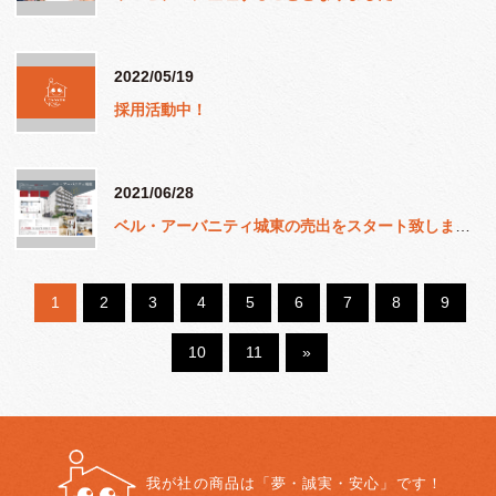
2022/05/19
採用活動中！
2021/06/28
ベル・アーバニティ城東の売出をスタート致しました。
1
2
3
4
5
6
7
8
9
10
11
»
我が社の商品は「夢・誠実・安心」です！