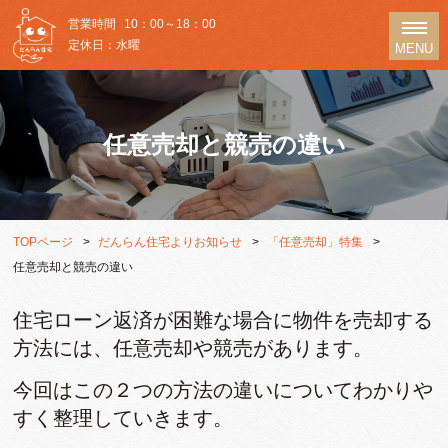
営業時間
10：00～18：00
定休日：水曜
MENU
任意売却と競売の違い
TOPページ
だんらん住宅よりお知らせ
「任意売却」特集
任意売却と競売の違い
住宅ローン返済が困難な場合に物件を売却する
方法には、任意売却や競売があります。
今回はこの２つの方法の違いについてわかりや
すく整理していきます。